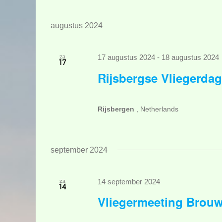
Selecteer
een
augustus 2024
datum.
za
17 augustus 2024
-
18 augustus 2024
17
Rijsbergse Vliegerda
Rijsbergen
, Netherlands
september 2024
za
14 september 2024
14
Vliegermeeting Brou