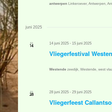
antwerpen
Linkeroever, Antwerpen, A
juni 2025
za
14 juni 2025
-
15 juni 2025
14
Vliegerfestival Westen
Westende
zeedijk, Westende, west vl
za
28 juni 2025
-
29 juni 2025
28
Vliegerfeest Callants