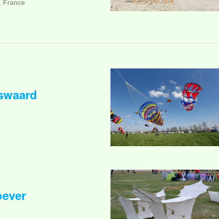
, France
nswaard
oever