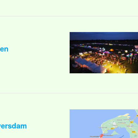
gen
wersdam