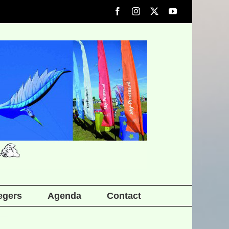
Facebook
Instagram
X
YouTube
iegers
Agenda
Contact