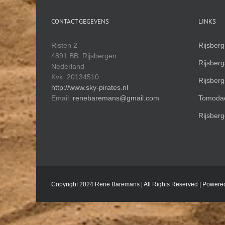
CONTACT GEGEVENS
LINKS
Risten 2
Rijsber
4891 BB Rijsbergen
Rijsber
Nederland
Kvk: 20134510
Rijsber
http://www.sky-pirates.nl
Email:
renebaremans@gmail.com
Tomodac
Rijsberg
Copyright 2024 Rene Baremans | All Rights Reserved | Powere