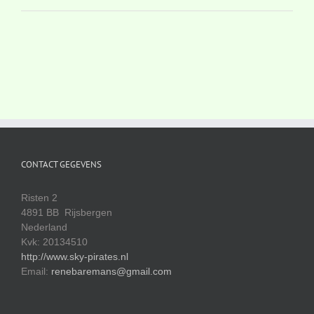
CONTACT GEGEVENS
Risten 2
4891 BB Rijsbergen
Nederland
Kvk: 20134510
http://www.sky-pirates.nl
Email:
renebaremans@gmail.com