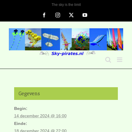
Ga
The sky is the limit
naar
Facebook
Instagram
X
YouTube
inhoud
Gegevens
Begin:
14 december 2024 @ 16:00
Einde:
18 december 2024 @ 22:00