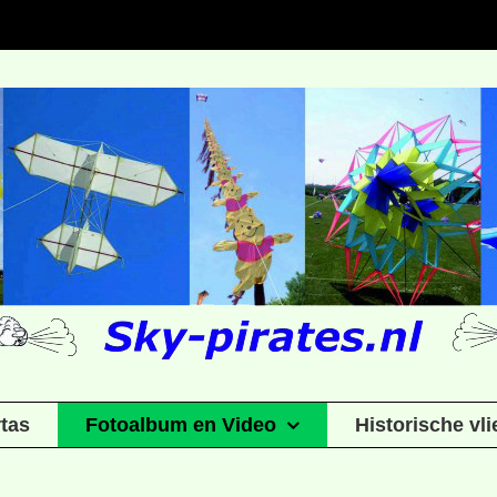
rtas
Fotoalbum en Video
Historische vl