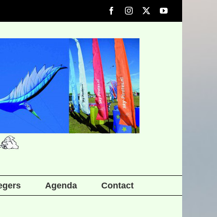
Facebook
Instagram
X
YouTube
iegers
Agenda
Contact