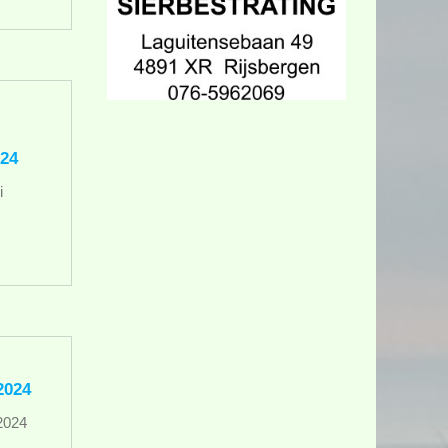
24
i
2024
2024