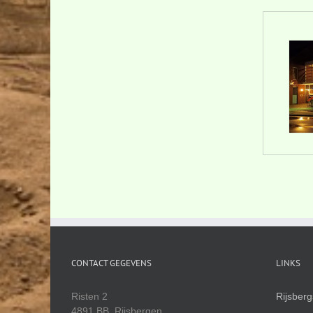
CONTACT GEGEVENS
LINKS
Risten 2
Rijsber
4891 BB Rijsbergen