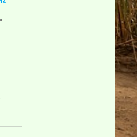
14
er
4