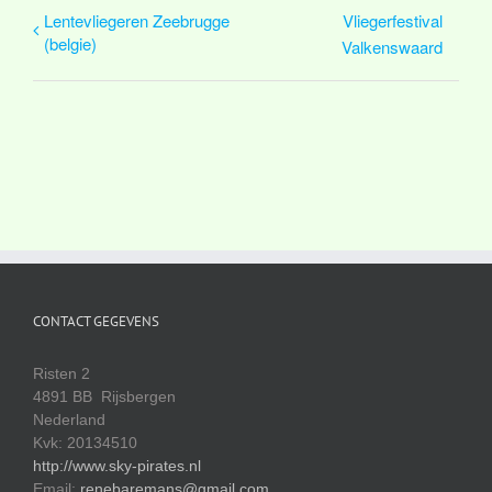
Lentevliegeren Zeebrugge
Vliegerfestival
(belgie)
Valkenswaard
CONTACT GEGEVENS
Risten 2
4891 BB Rijsbergen
Nederland
Kvk: 20134510
http://www.sky-pirates.nl
Email:
renebaremans@gmail.com