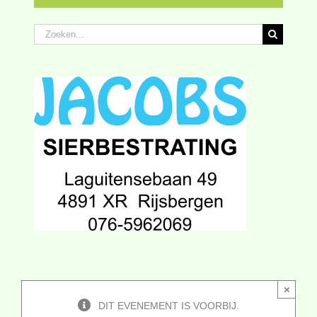
Zoeken
naar:
×
DIT EVENEMENT IS VOORBIJ.