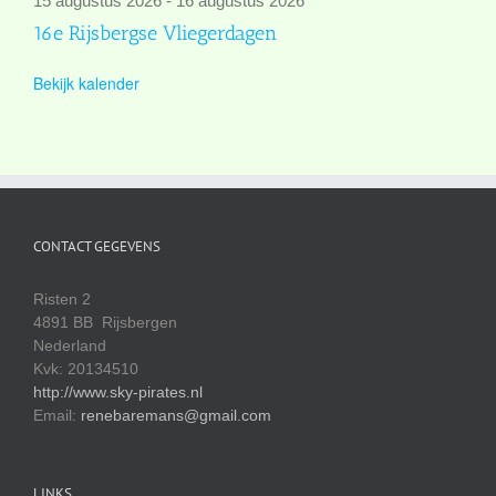
15 augustus 2026
-
16 augustus 2026
16e Rijsbergse Vliegerdagen
Bekijk kalender
CONTACT GEGEVENS
Risten 2
4891 BB Rijsbergen
Nederland
Kvk: 20134510
http://www.sky-pirates.nl
Email:
renebaremans@gmail.com
LINKS