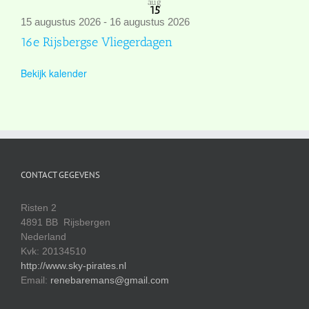
aug
15
15 augustus 2026
-
16 augustus 2026
16e Rijsbergse Vliegerdagen
Bekijk kalender
CONTACT GEGEVENS
Risten 2
4891 BB Rijsbergen
Nederland
Kvk: 20134510
http://www.sky-pirates.nl
Email:
renebaremans@gmail.com