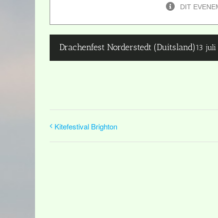
DIT EVENE
Drachenfest Norderstedt (Duitsland)
13 jul
Kitefestival Brighton