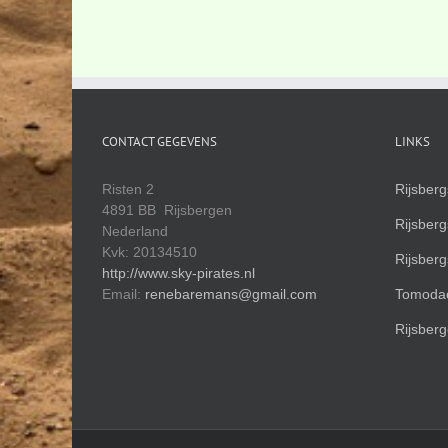
CONTACT GEGEVENS
LINKS
Risten 2
Rijsber
4891 BB Rijsbergen
Rijsber
Nederland
Kvk: 20134510
Rijsber
http://www.sky-pirates.nl
Email:
renebaremans@gmail.com
Tomodac
Rijsberg