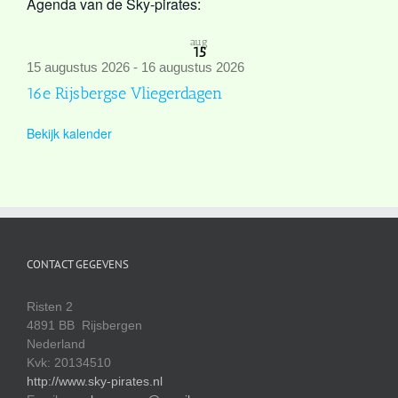
Agenda van de Sky-pirates:
aug
15
15 augustus 2026
-
16 augustus 2026
16e Rijsbergse Vliegerdagen
Bekijk kalender
CONTACT GEGEVENS
Risten 2
4891 BB Rijsbergen
Nederland
Kvk: 20134510
http://www.sky-pirates.nl