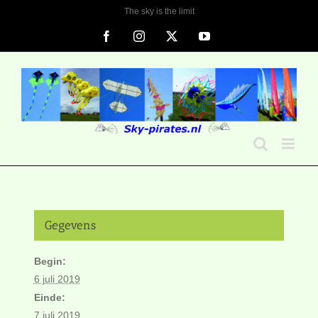
Ga
The sky is the limit
naar
Facebook
Instagram
X
YouTube
inhoud
Gegevens
Begin:
6 juli 2019
Einde:
7 juli 2019