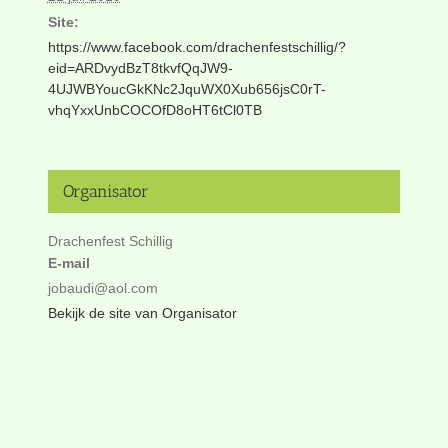
Site:
https://www.facebook.com/drachenfestschillig/?
eid=ARDvydBzT8tkvfQqJW9-
4UJWBYoucGkKNc2JquWX0Xub656jsC0rT-
vhqYxxUnbCOCOfD8oHT6tCl0TB
Organisator
Drachenfest Schillig
E-mail
jobaudi@aol.com
Bekijk de site van Organisator