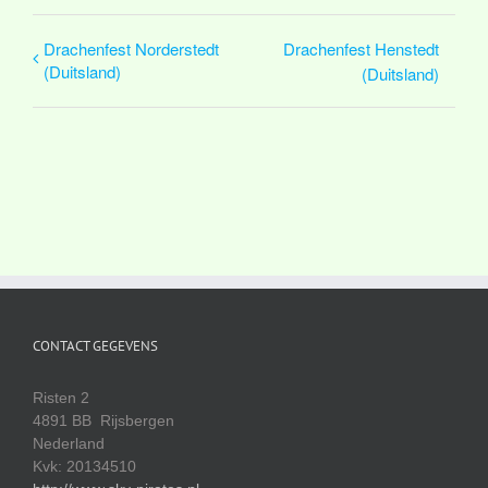
Drachenfest Norderstedt
Drachenfest Henstedt
(Duitsland)
(Duitsland)
CONTACT GEGEVENS
Risten 2
4891 BB Rijsbergen
Nederland
Kvk: 20134510