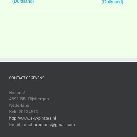
(Duitsland)
(Duitsland)
CONTACT GEGEVENS
Risten 2
4891 BB Rijsbergen
Nederland
Kvk: 20134510
http://www.sky-pirates.nl
Email:
renebaremans@gmail.com