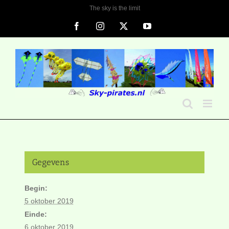
Ga
The sky is the limit
naar
Facebook
Instagram
X
YouTube
inhoud
Gegevens
Begin:
5 oktober 2019
Einde:
6 oktober 2019