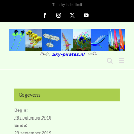
Ga
The sky is the limit
naar
Facebook
Instagram
X
YouTube
inhoud
Gegevens
Begin:
28 september 2019
Einde:
29 september 2019