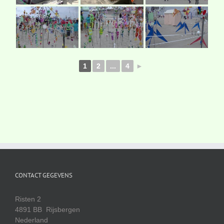
1
2
...
4
►
CONTACT GEGEVENS
Risten 2
4891 BB Rijsbergen
Nederland