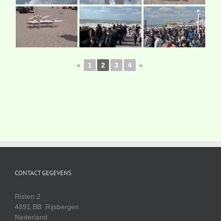
◄
1
2
3
4
►
CONTACT GEGEVENS
Risten 2
4891 BB Rijsbergen
Nederland