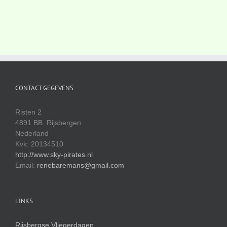
CONTACT GEGEVENS
Risten 2
4891 BB Rijsbergen
Nederland
Kvk: 20134510
http://www.sky-pirates.nl
Email:
renebaremans@gmail.com
LINKS
Rijsbergse Vliegerdagen