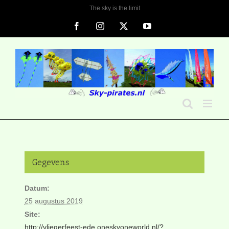
Ga
The sky is the limit
naar
Facebook
Instagram
X
YouTube
inhoud
Gegevens
Datum:
25 augustus 2019
Site:
http://vliegerfeest-ede.oneskyoneworld.nl/?