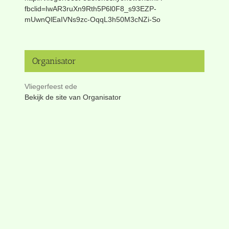
fbclid=IwAR3ruXn9Rth5P6l0F8_s93EZP-
mUwnQlEaIVNs9zc-OqqL3h50M3cNZi-So
Organisator
Vliegerfeest ede
Bekijk de site van Organisator