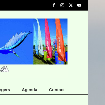
Facebook
Instagram
X
YouTube
iegers
Agenda
Contact