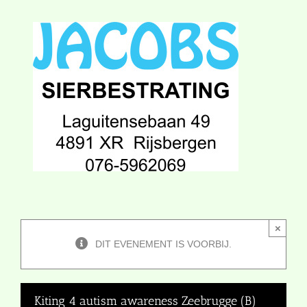
×
DIT EVENEMENT IS VOORBIJ.
Kiting 4 autism awareness Zeebrugge (B)