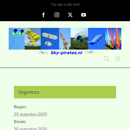
Ga
The sky is the limit
naar
Facebook
Instagram
X
YouTube
inhoud
Gegevens
Begin:
29 augustus 2020
Einde:
30 augustus 2020