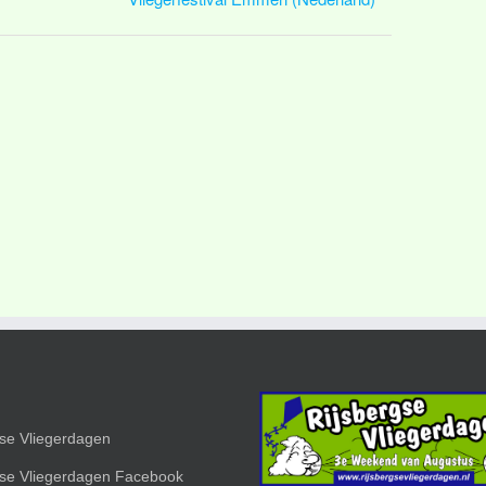
gse Vliegerdagen
gse Vliegerdagen Facebook