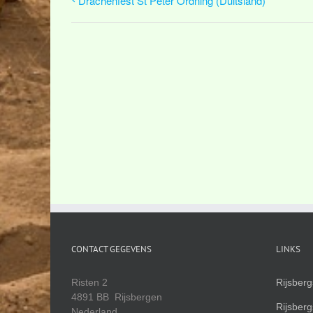
Drachenfest St Peter Ordning (Duitsland)
CONTACT GEGEVENS
LINKS
Risten 2
Rijsber
4891 BB Rijsbergen
Rijsber
Nederland