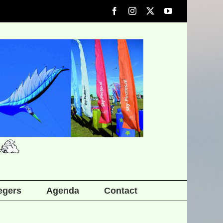
Facebook
Instagram
X
YouTube
iegers
Agenda
Contact