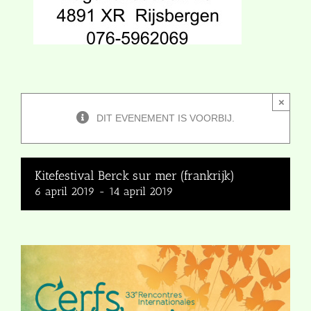
×
DIT EVENEMENT IS VOORBIJ.
Kitefestival Berck sur mer (frankrijk)
6 april 2019
-
14 april 2019