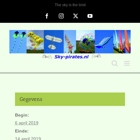
Ga
The sky is the limit
naar
Facebook
Instagram
X
YouTube
inhoud
Gegevens
Begin:
6 april 2019
Einde:
14 april 2019