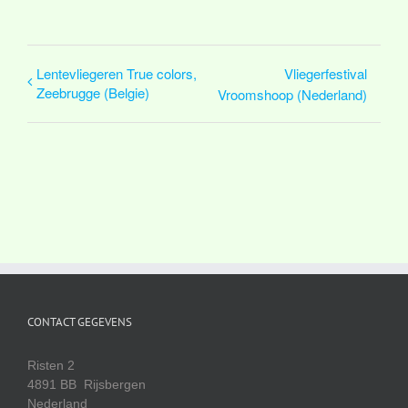
Lentevliegeren True colors,
Vliegerfestival
Zeebrugge (Belgie)
Vroomshoop (Nederland)
CONTACT GEGEVENS
Risten 2
4891 BB Rijsbergen
Nederland