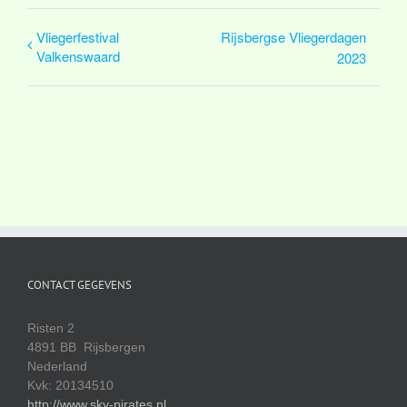
Vliegerfestival
Rijsbergse Vliegerdagen
Valkenswaard
2023
CONTACT GEGEVENS
Risten 2
4891 BB Rijsbergen
Nederland
Kvk: 20134510
http://www.sky-pirates.nl