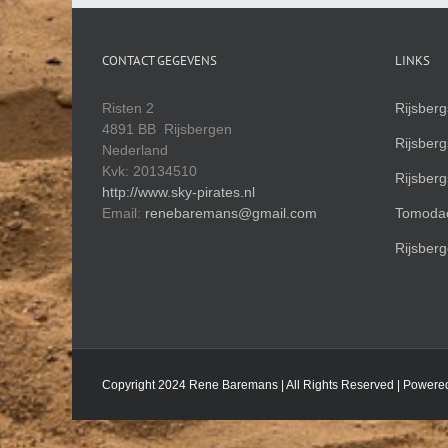
CONTACT GEGEVENS
LINKS
Risten 2
Rijsber
4891 BB Rijsbergen
Rijsber
Nederland
Kvk: 20134510
Rijsber
http://www.sky-pirates.nl
Email:
renebaremans@gmail.com
Tomodac
Rijsberg
Copyright 2024 Rene Baremans | All Rights Reserved | Powere