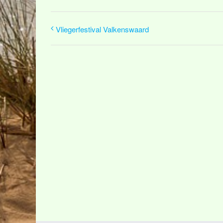
Vliegerfestival Valkenswaard