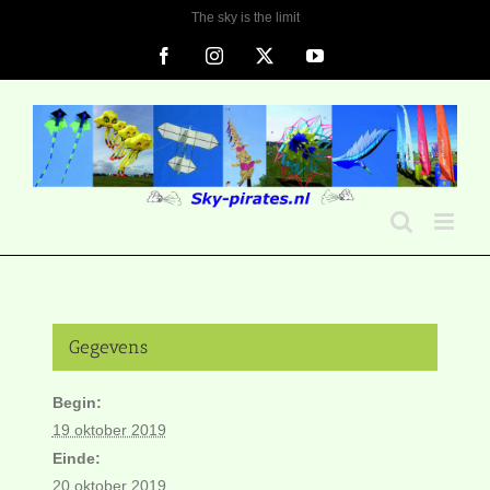
Ga
The sky is the limit
naar
Facebook
Instagram
X
YouTube
inhoud
Gegevens
Begin:
19 oktober 2019
Einde:
20 oktober 2019