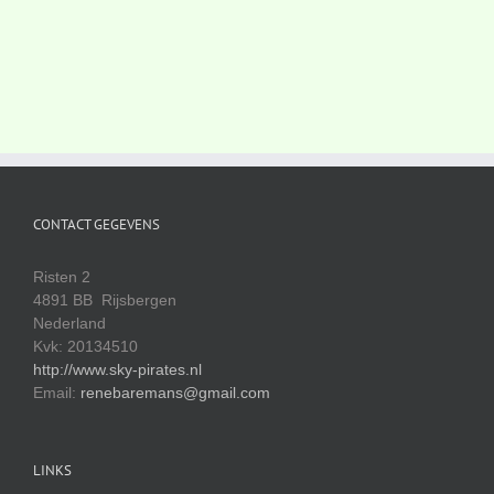
CONTACT GEGEVENS
Risten 2
4891 BB Rijsbergen
Nederland
Kvk: 20134510
http://www.sky-pirates.nl
Email:
renebaremans@gmail.com
LINKS