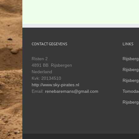
CONTACT GEGEVENS
LINKS
Risten 2
Rijsber
4891 BB Rijsbergen
Rijsber
Nederland
Kvk: 20134510
Rijsber
http://www.sky-pirates.nl
Email:
renebaremans@gmail.com
Tomodac
Rijsberg