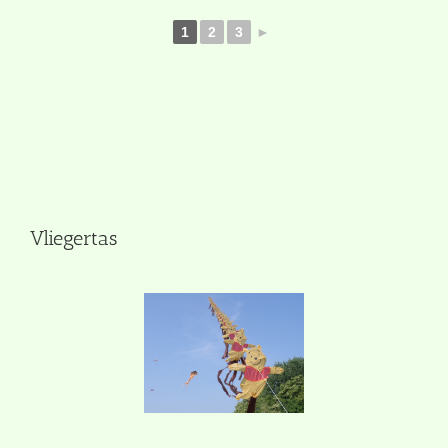
1
2
3
►
Vliegertas