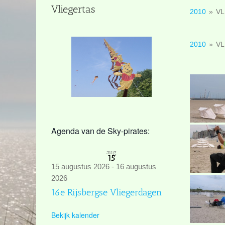
Vliegertas
2010
»
VL
2010
»
VL
Agenda van de Sky-pirates:
aug
15
15 augustus 2026
-
16 augustus
2026
16e Rijsbergse Vliegerdagen
Bekijk kalender