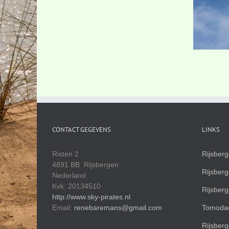
CONTACT GEGEVENS
LINKS
Risten 2
Rijsber
4891 BB Rijsbergen
Rijsber
Nederland
Kvk: 20134510
Rijsber
http://www.sky-pirates.nl
Email:
renebaremans@gmail.com
Tomodac
Rijsberg