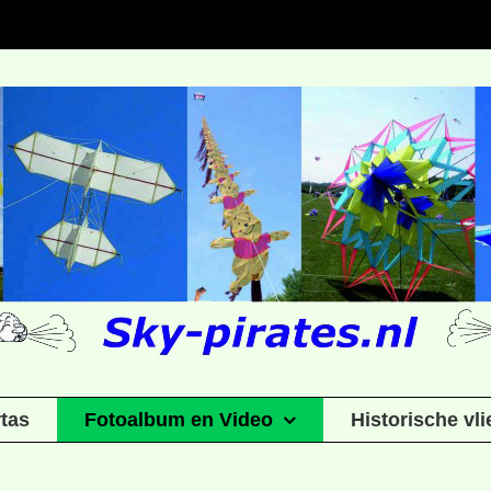
rtas
Fotoalbum en Video
Historische vl