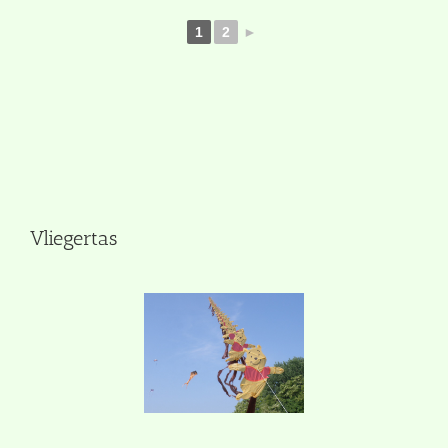
1
2
►
Vliegertas