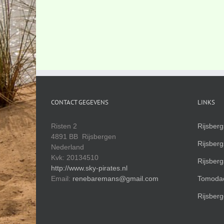
CONTACT GEGEVENS
LINKS
Risten 2
Rijsber
4891 BB Rijsbergen
Rijsber
Nederland
Kvk: 20134510
Rijsber
http://www.sky-pirates.nl
Email:
renebaremans@gmail.com
Tomodac
Rijsberg