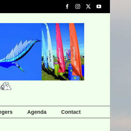
Facebook
Instagram
X
YouTube
iegers
Agenda
Contact