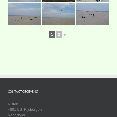
1
2
►
CONTACT GEGEVENS
Risten 2
4891 BB Rijsbergen
Nederland