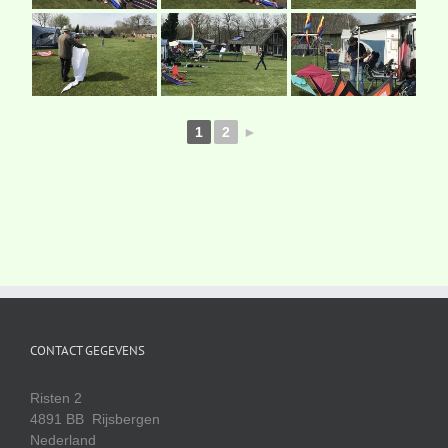
1
2
►
CONTACT GEGEVENS
Risten 2
4891 BB Rijsbergen
Nederland