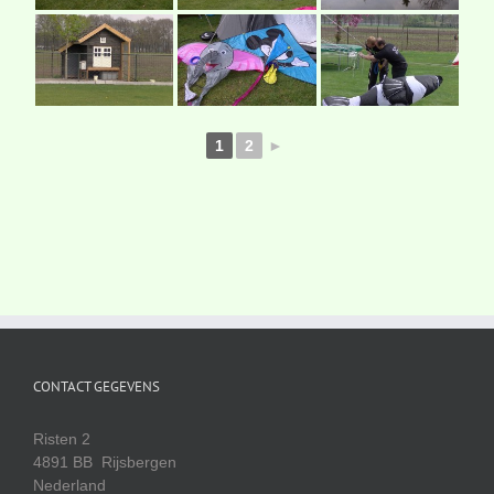
1
2
►
CONTACT GEGEVENS
Risten 2
4891 BB Rijsbergen
Nederland