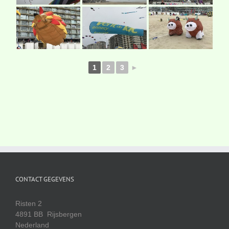
1
2
3
►
CONTACT GEGEVENS
Risten 2
4891 BB Rijsbergen
Nederland