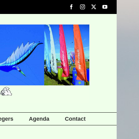
Facebook
Instagram
X
YouTube
iegers
Agenda
Contact