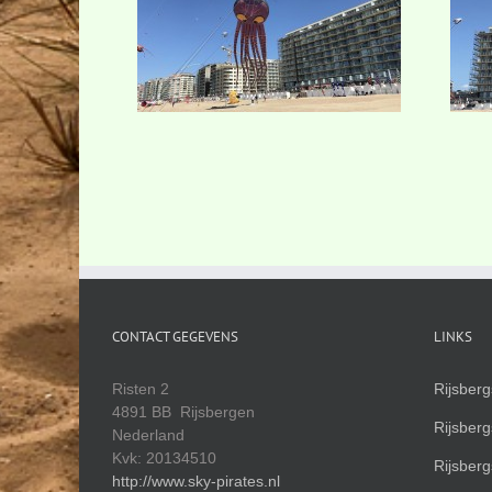
CONTACT GEGEVENS
LINKS
Risten 2
Rijsber
4891 BB Rijsbergen
Rijsber
Nederland
Kvk: 20134510
Rijsber
http://www.sky-pirates.nl