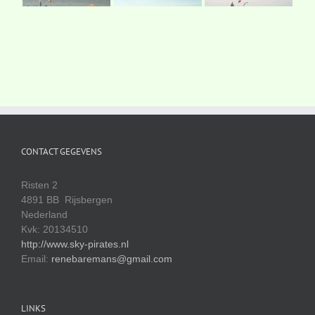
CONTACT GEGEVENS
Risten 2
4891 BB Rijsbergen
Nederland
Kvk: 20134510
http://www.sky-pirates.nl
Email:
renebaremans@gmail.com
LINKS