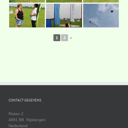
1
2
►
CONTACT GEGEVENS
Risten 2
4891 BB Rijsbergen
Nederland