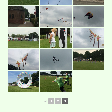
◄
1
2
3