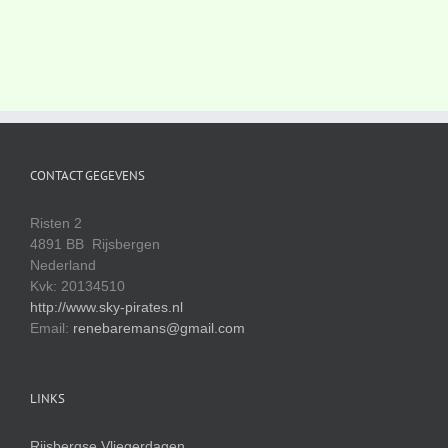
CONTACT GEGEVENS
Risten 2
4891 BB Rijsbergen
Nederland
Kvk: 20134510
http://www.sky-pirates.nl
Email:
renebaremans@gmail.com
LINKS
Rijsbergse Vliegerdagen