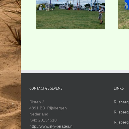
CONTACT GEGEVENS
LINKS
Risten 2
Rijsber
4891 BB Rijsbergen
Rijsber
Nederland
Kvk: 20134510
Rijsber
http://www.sky-pirates.nl