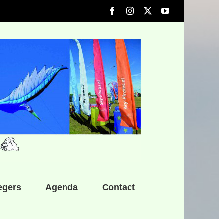
Facebook
Instagram
X
YouTube
iegers
Agenda
Contact