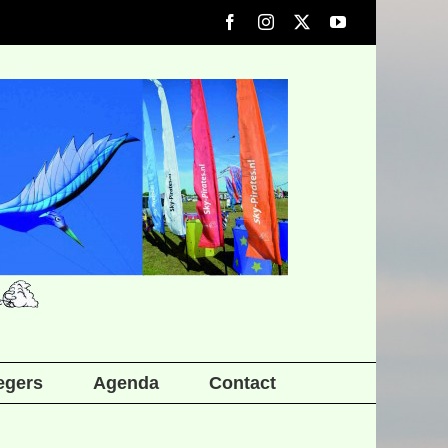
Facebook
Instagram
X
YouTube
iegers
Agenda
Contact