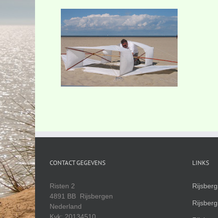
CONTACT GEGEVENS
LINKS
Risten 2
Rijsber
4891 BB Rijsbergen
Rijsber
Nederland
Kvk: 20134510