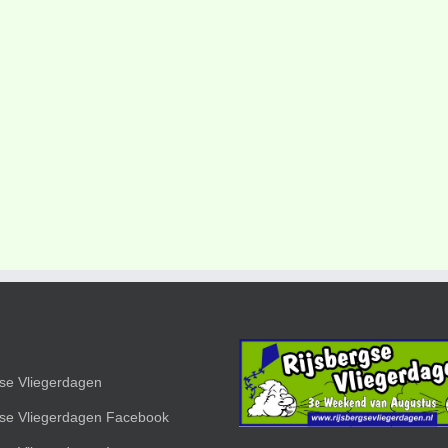
gse Vliegerdagen
gse Vliegerdagen Facebook