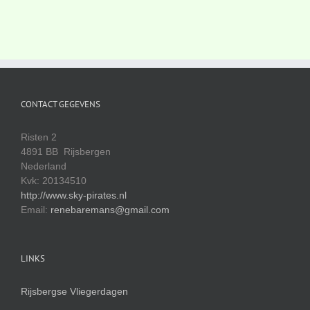
CONTACT GEGEVENS
Risten 2
4891 BB Rijsbergen
Nederland
Kvk: 20134510
http://www.sky-pirates.nl
Email:
renebaremans@gmail.com
LINKS
Rijsbergse Vliegerdagen