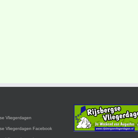
gse Vliegerdagen
gse Vliegerdagen Facebook