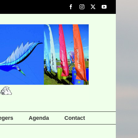
Facebook
Instagram
X
YouTube
iegers
Agenda
Contact