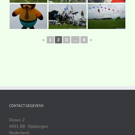
◄
1
2
3
...
8
►
CONTACT GEGEVENS
Risten 2
4891 BB Rijsbergen
Nederland