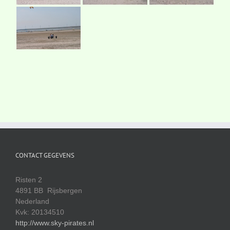
CONTACT GEGEVENS
Risten 2
4891 BB Rijsbergen
Nederland
Kvk: 20134510
http://www.sky-pirates.nl