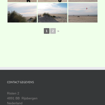
1
2
►
CONTACT GEGEVENS
Risten 2
4891 BB Rijsbergen
Nederland