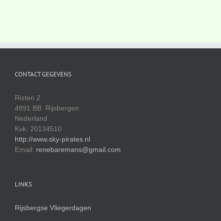
CONTACT GEGEVENS
Risten 2
4891 BB Rijsbergen
Nederland
Kvk: 20134510
http://www.sky-pirates.nl
Email:
renebaremans@gmail.com
LINKS
Rijsbergse Vliegerdagen