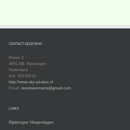
CONTACT GEGEVENS
Risten 2
4891 BB Rijsbergen
Nederland
Kvk: 20134510
http://www.sky-pirates.nl
Email:
renebaremans@gmail.com
LINKS
Rijsbergse Vliegerdagen