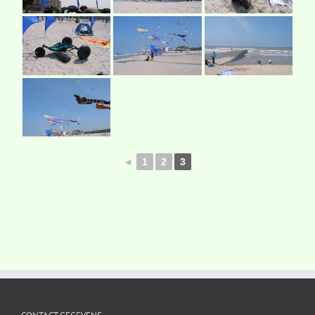
◄
1
2
3