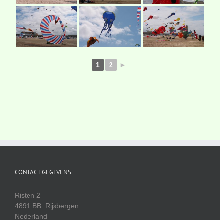
1
2
►
CONTACT GEGEVENS
Risten 2
4891 BB Rijsbergen
Nederland