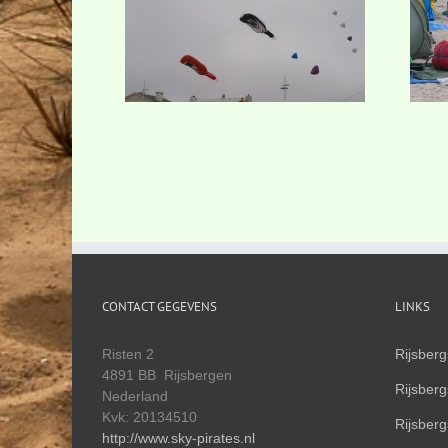
CONTACT GEGEVENS
LINKS
Risten 2
Rijsber
4891 BB Rijsbergen
Rijsber
Nederland
Kvk: 20134510
Rijsber
http://www.sky-pirates.nl