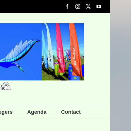
Facebook
Instagram
X
YouTube
iegers
Agenda
Contact