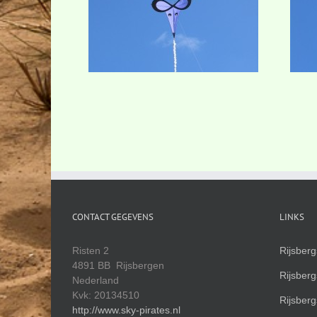
CONTACT GEGEVENS
LINKS
Risten 2
Rijsber
4891 BB Rijsbergen
Rijsber
Nederland
Kvk: 20134510
Rijsber
http://www.sky-pirates.nl