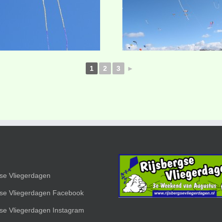
1
2
3
►
gse Vliegerdagen
gse Vliegerdagen Facebook
gse Vliegerdagen Instagram