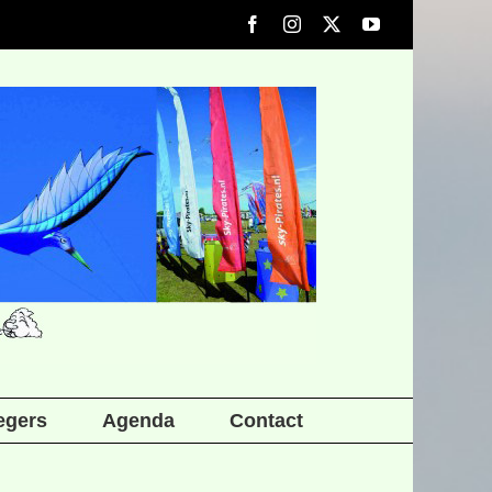
Facebook
Instagram
X
YouTube
iegers
Agenda
Contact