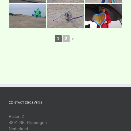
1
2
►
CONTACT GEGEVENS
Risten 2
4891 BB Rijsbergen
Nederland