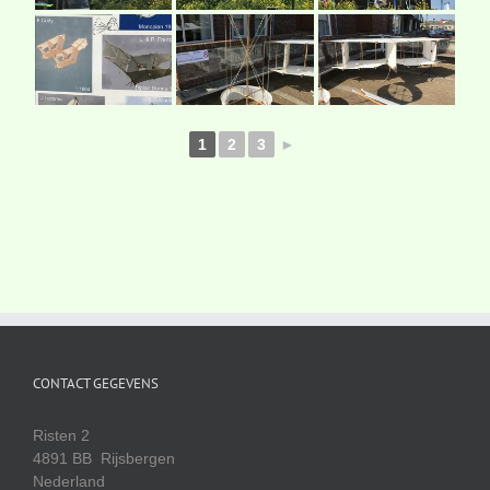
1
2
3
►
CONTACT GEGEVENS
Risten 2
4891 BB Rijsbergen
Nederland